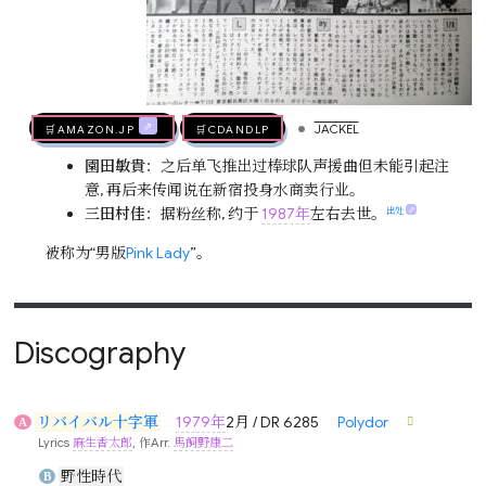
•
🛒AMAZON.jp
🛒CDandLP
JACKEL
園田敏貴
：之后单飞推出过棒球队声援曲但未能引起注
意, 再后来传闻说在新宿投身水商卖行业。
三田村佳
：据粉丝称, 约于
1987年
左右去世。
出处
被称为“男版
Pink Lady
”。
Discography
リバイバル十字軍
1979年
2月 / DR 6285
Polydor
A
Lyrics
麻生香太郎
, 作Arr.
馬飼野康二
野性時代
B