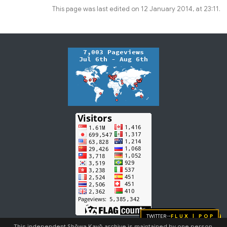
This page was last edited on 12 January 2014, at 23:11.
Twitter
FLUX | pop
→
This independent Shōwa Kayō archive is maintained by one person.