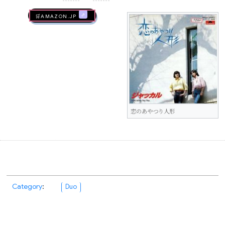
🛒AMAZON.jp
恋のあやつり人形
Category
:
Duo