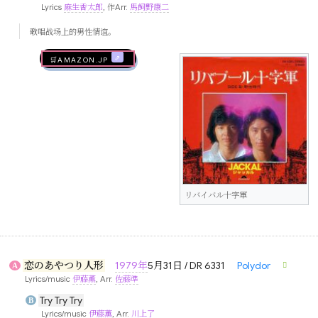
Lyrics
麻生香太郎
, 作Arr.
馬飼野康二
歌唱战场上的男性情谊。
🛒AMAZON.jp
リバイバル十字軍
恋のあやつり人形
1979年
5月31日 / DR 6331
Polydor
A
Lyrics/music
伊藤薫
, Arr.
佐藤準
Try Try Try
B
Lyrics/music
伊藤薫
, Arr.
川上了