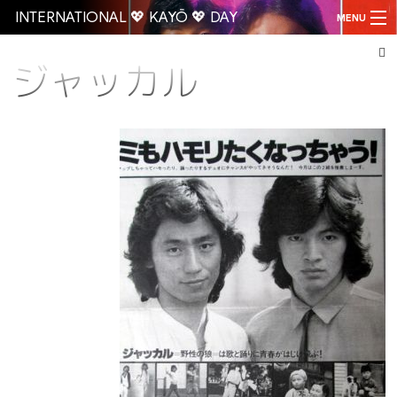
INTERNATIONAL 💖 KAYŌ 💖 DAY
MENU
ジャッカル
Go