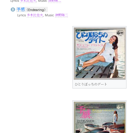
Lyrics
多木比佐夫
, Music
津野陽二
予感
B
（Endearing）
Lyrics
多木比佐夫
, Music
津野陽二
ひとりぼっちのデート