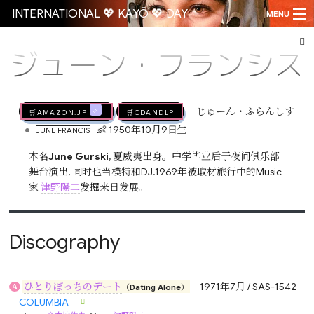
INTERNATIONAL 💖 KAYŌ 💖 DAY
MENU
ジューン・フランシス
Go
🛒AMAZON.jp
🛒CDandLP
じゅーん・ふらんしす
•
👶 1950年10月9日生
JUNE FRANCIS
本名
June Gurski
, 夏威夷出身。中学毕业后于夜间俱乐部
舞台演出, 同时也当模特和DJ.1969年被取材旅行中的Music
家
津野陽二
发掘来日发展。
Discography
ひとりぼっちのデート
1971年7月 / SAS-1542
A
（Dating Alone）
COLUMBIA