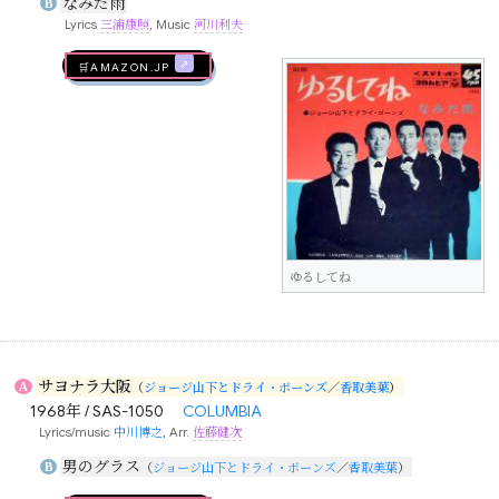
なみだ雨
B
Lyrics
三浦康照
, Music
河川利夫
🛒AMAZON.jp
ゆるしてね
サヨナラ大阪
A
（
ジョージ山下とドライ・ボーンズ
／
香取美葉
）
1968年 / SAS-1050
COLUMBIA
Lyrics/music
中川博之
, Arr.
佐藤健次
男のグラス
B
（
ジョージ山下とドライ・ボーンズ
／
香取美葉
）