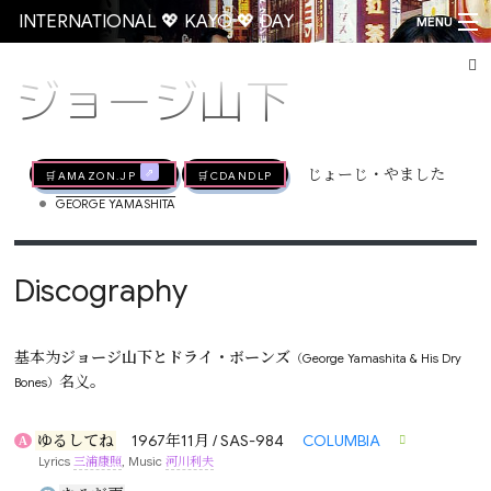
INTERNATIONAL 💖 KAYŌ 💖 DAY
MENU
ジョージ山下
Go
🛒AMAZON.jp
🛒CDandLP
じょーじ・やました
•
GEORGE YAMASHITA
Discography
基本为
ジョージ山下とドライ・ボーンズ
（George Yamashita & His Dry
名义。
Bones）
ゆるしてね
1967年11月 / SAS-984
COLUMBIA
A
Lyrics
三浦康照
, Music
河川利夫