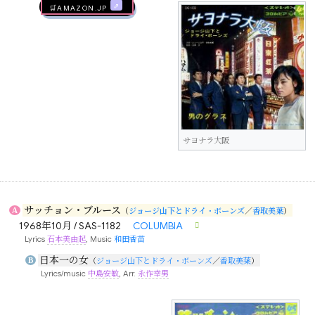
🛒AMAZON.jp
サヨナラ大阪
サッチョン・ブルース
A
（
ジョージ山下とドライ・ボーンズ
／
香取美葉
）
1968年10月 / SAS-1182
COLUMBIA
Lyrics
石本美由起
, Music
和田香苗
日本一の女
B
（
ジョージ山下とドライ・ボーンズ
／
香取美葉
）
Lyrics/music
中島安敏
, Arr.
永作幸男