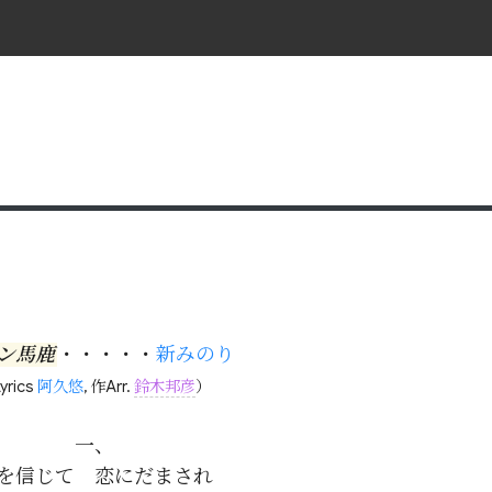
ン馬鹿
・・・・・
新みのり
yrics
阿久悠
, 作Arr.
鈴木邦彦
）
一、

を信じて　恋にだまされ
