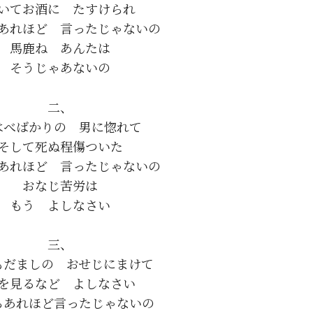
いてお酒に　たすけられ

あれほど　言ったじゃないの

馬鹿ね　あんたは

二、

はべばかりの　男に惚れて

そして死ぬ程傷ついた

あれほど　言ったじゃないの

おなじ苦労は

三、

もだましの　おせじにまけて

を見るなど　よしなさい

らあれほど言ったじゃないの
