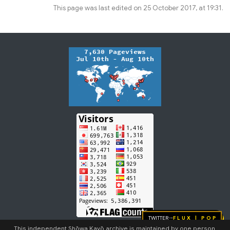
This page was last edited on 25 October 2017, at 19:31.
Twitter
FLUX | pop
→
This independent Shōwa Kayō archive is maintained by one person.