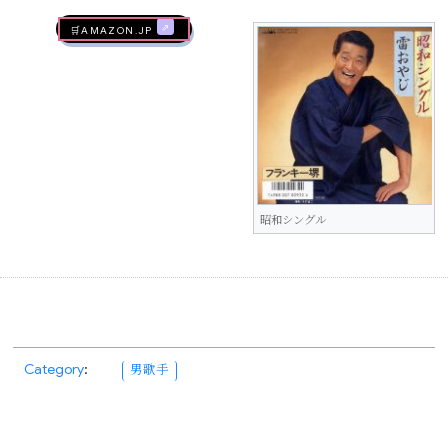
🛒AMAZON.jp
昭和シングル
Category
:
男歌手