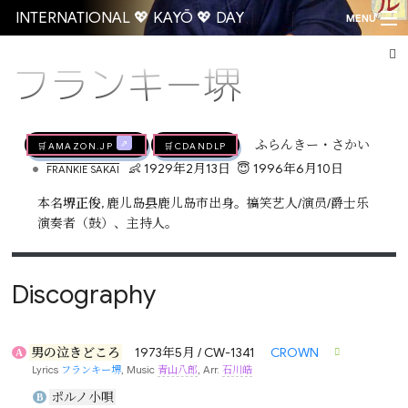
INTERNATIONAL 💖 KAYŌ 💖 DAY
MENU
フランキー堺
Go
🛒AMAZON.jp
🛒CDandLP
ふらんきー・さかい
•
👶 1929年2月13日
😇 1996年6月10日
FRANKIE SAKAI
本名
堺正俊
, 鹿儿岛县鹿儿岛市出身。搞笑艺人/演员/爵士乐
演奏者（鼓）、主持人。
Discography
男の泣きどころ
1973年5月 / CW-1341
CROWN
A
Lyrics
フランキー堺
, Music
青山八郎
, Arr.
石川皓
ポルノ小唄
B