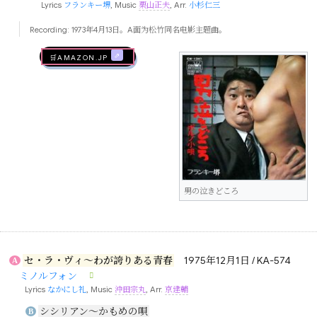
Lyrics
フランキー堺
, Music
栗山正夫
, Arr.
小杉仁三
Recording: 1973年4月13日。A面为松竹同名电影主题曲。
🛒AMAZON.jp
男の泣きどころ
セ・ラ・ヴィ～わが誇りある青春
1975年12月1日 / KA-574
A
ミノルフォン
Lyrics
なかにし礼
, Music
沖田宗丸
, Arr.
京建輔
シシリアン～かもめの唄
B