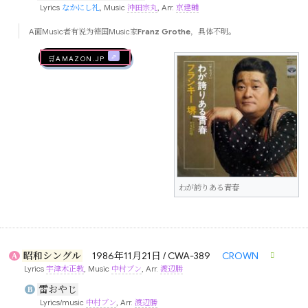
Lyrics
なかにし礼
, Music
沖田宗丸
, Arr.
京建輔
A面Music者有说为德国Music家
Franz Grothe
，具体不明。
🛒AMAZON.jp
わが誇りある青春
昭和シングル
1986年11月21日 / CWA-389
CROWN
A
Lyrics
宇津木正教
, Music
中村ブン
, Arr.
渡辺勝
雷おやじ
B
Lyrics/music
中村ブン
, Arr.
渡辺勝