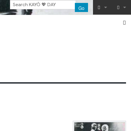
Go
What links her
Log in
Related chang
Special pages
Printable vers
Permanent lin
Page informat
Recent chang
Help