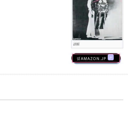
誤解
🛒AMAZON.jp