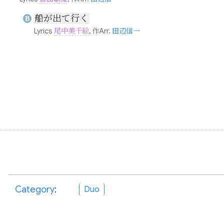
船が出て行く
B
Lyrics
尾中美千絵
, 作Arr.
田辺信一
Category
:
Duo