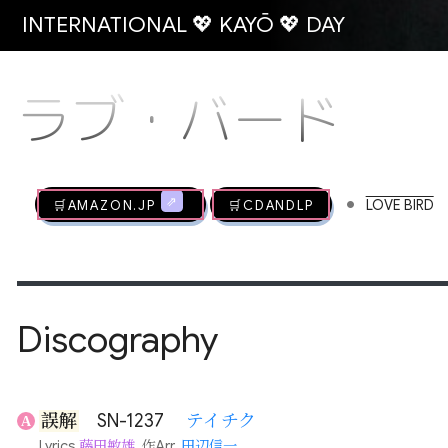
INTERNATIONAL 💖 KAYŌ 💖 DAY
ラブ・バード
•
🛒AMAZON.jp
🛒CDandLP
LOVE BIRD
Discography
誤解
SN-1237
テイチク
A
Lyrics
藤田敏雄
, 作Arr.
田辺信一