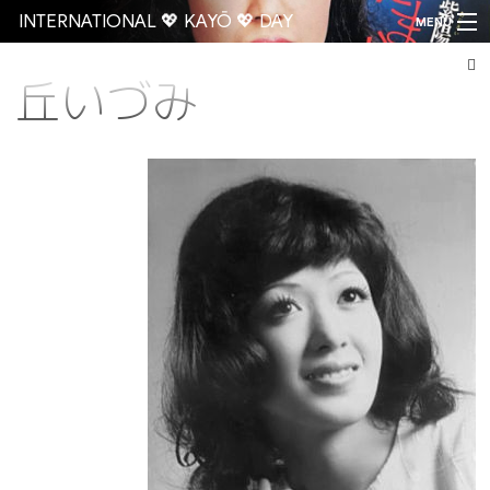
INTERNATIONAL 💖 KAYŌ 💖 DAY
MENU
丘いづみ
Go