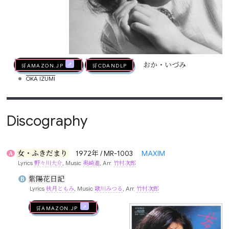
🛒AMAZON.jp
🛒CDandLP
おか・いづみ
•
OKA IZUMI
Discography
女・ふきだまり
1972年 / MR-1003
MAXIM
A
Lyrics
野々川大介
, Music
奥崎進
, Arr.
竹村次郎
紫陽花日記
B
Lyrics
秋月ともみ
, Music
歌川みつる
, Arr.
竹村次郎
🛒AMAZON.jp