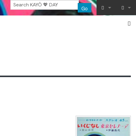
Go
What links her
Log in
Related chang
Special pages
Printable vers
Permanent lin
Page informat
Recent chang
Help