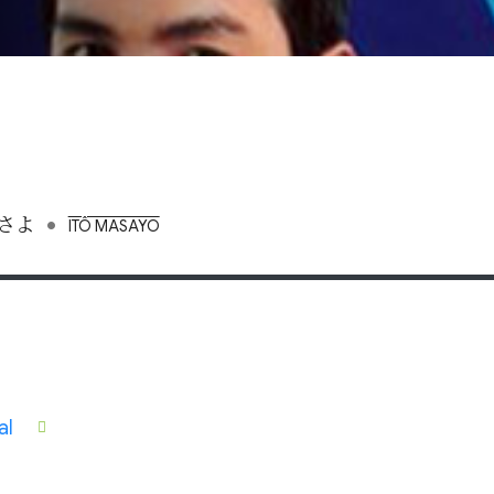
•
さよ
ITÔ MASAYO
al