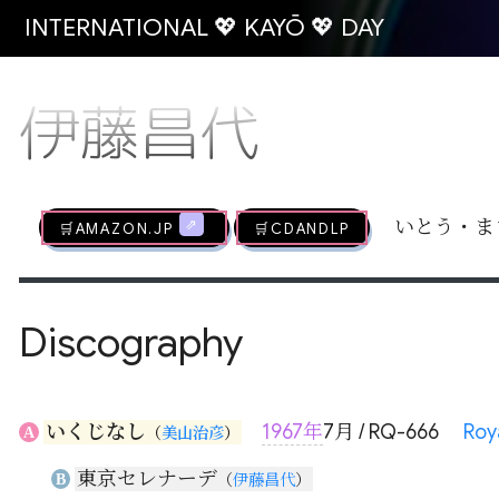
INTERNATIONAL 💖 KAYŌ 💖 DAY
伊藤昌代
🛒AMAZON.jp
🛒CDandLP
いとう・ま
Discography
いくじなし
1967年
7月 / RQ-666
Roy
A
（
美山治彦
）
東京セレナーデ
B
（
伊藤昌代
）