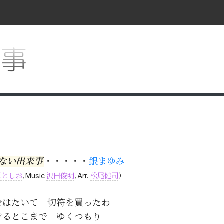
来事
ない出来事
・・・・・
銀まゆみ
江としお
, Music
沢田俊明
, Arr.
松尾健司
）
金はたいて　切符を買ったわ

けるとこまで　ゆくつもり
