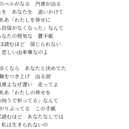
のベルがなる　汽車が出る

たを　あなたを　追いかけて

ああ「わたしを倖せに

る自信がなくなった」なんて

あなたの弱気な　置手紙

ば読むほど　信じられない

悲しい出来事なのよ

ゆくなら　あなたと決めてた

胸をつき上げ　出る涙

汽車よなぜ遅い　走ってよ

ああ「わたしの倖せを

の向うで祈ってる」なんて

がりぶってる　この手紙

ば読むほど　あなたなしでは

私は生きられないの
