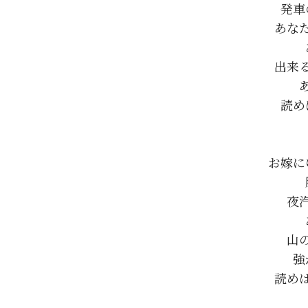
発車
あな
出来
読め
お嫁に
夜
山
強
読め