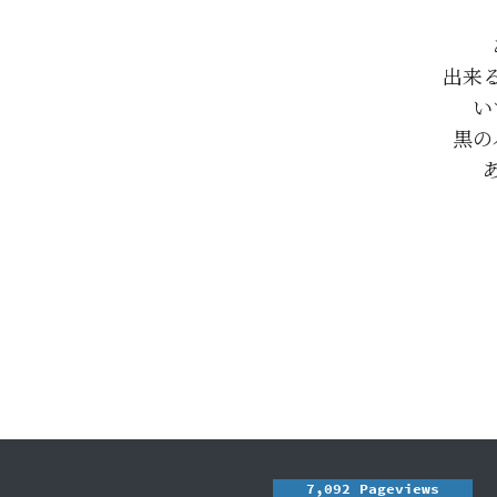
出来
い
黒の