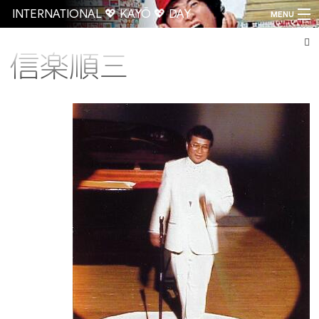
INTERNATIONAL 💖 KAYŌ 💖 DAY
MENU
信楽順三
Go