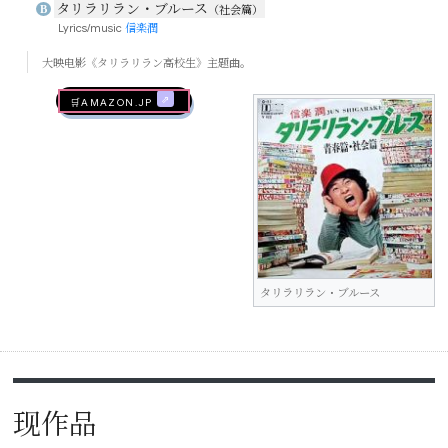
タリラリラン・ブルース
B
（社会篇）
Lyrics/music
信楽潤
大映电影《タリラリラン高校生》主题曲。
🛒AMAZON.jp
タリラリラン・ブルース
现作品