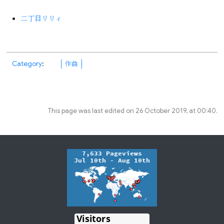
二丁目リリィ
Category
:
作曲
This page was last edited on 26 October 2019, at 00:40.