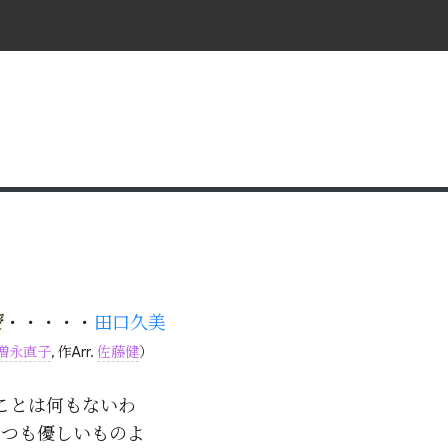
授
・・・・・
田口久美
増永直子
, 作Arr.
佐藤健
）
ことは何もないわ

つも優しいものよ
