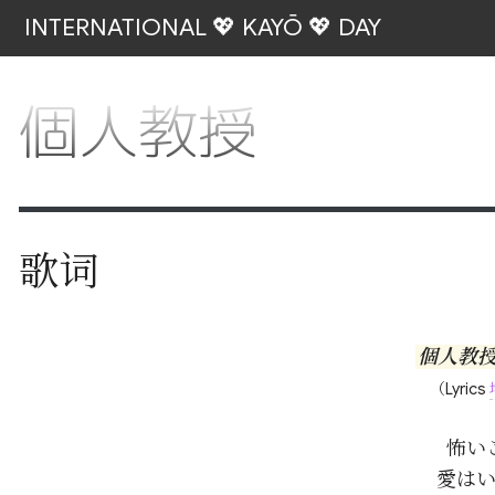
INTERNATIONAL 💖 KAYŌ 💖 DAY
個人教授
歌词
個人教
（Lyrics
怖い
愛はい