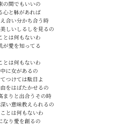
束の間でもいいの

る心と躰があれば

え合い分かち合う時

美しいしるしを見るの

ことは何もないわ

肌が愛を知ってる

ことは何もないわ

中に女があるの

てつけては駄目よ

由をはばたかせるの

高まりと出合うその時

深い意味教えられるの

ことは何もないわ
