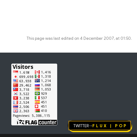
This page was last edited on 4 December 2007, at 01:50.
Twitter
FLUX | pop
→