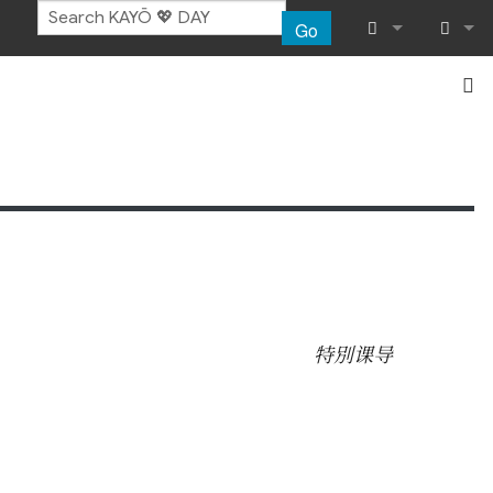
Go
What links her
Log in
Related chang
Special pages
Printable vers
Permanent lin
特別课导
Page informat
Recent chang
Help