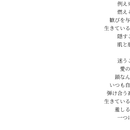
例え
燃え
歓びを与
生きている
隠す
肌と
迷う
愛の
鎖なん
いつも自
弾け合う
生きている
羞しる