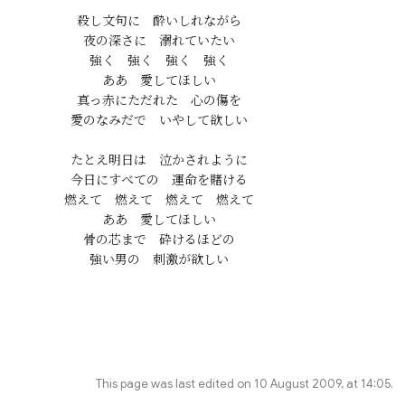
殺し文句に　酔いしれながら

夜の深さに　溺れていたい

強く　強く　強く　強く

ああ　愛してほしい

真っ赤にただれた　心の傷を

愛のなみだで　いやして欲しい

たとえ明日は　泣かされように

今日にすべての　運命を賭ける

燃えて　燃えて　燃えて　燃えて

ああ　愛してほしい

骨の芯まで　砕けるほどの

This page was last edited on 10 August 2009, at 14:05.