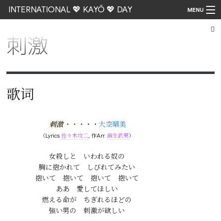
INTERNATIONAL 💖 KAYŌ 💖 DAY
MENU
刺激
Go
歌词
刺激
・・・・・
大空晴美
（Lyrics
佐々木攻二
, 作Arr.
麻生武男
）
女殺しと　いわれる奴の

胸に抱かれて　しびれてみたい

抱いて　抱いて　抱いて　抱いて

ああ　愛してほしい

燃える命が　ちぎれるほどの

強い男の　刺激が欲しい
