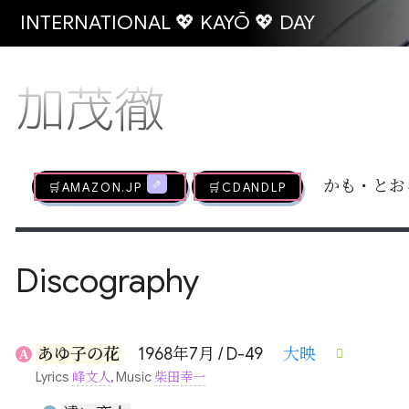
INTERNATIONAL 💖 KAYŌ 💖 DAY
加茂徹
🛒AMAZON.jp
🛒CDandLP
かも・とお
Discography
あゆ子の花
1968年7月 / D-49
大映
A
Lyrics
峰文人
, Music
柴田幸一