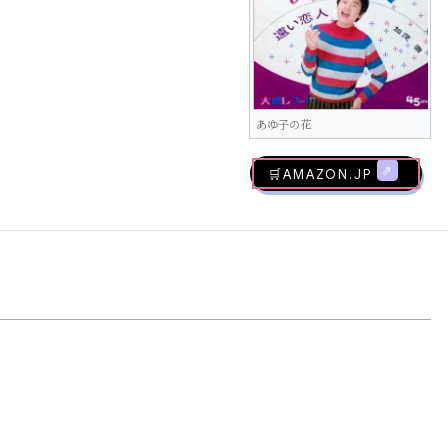
あゆ子の花
🛒AMAZON.jp