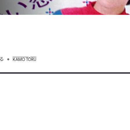
•
る
KAMO TŌRU