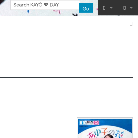
Go
What links her
Log in
Related chang
Special pages
Printable vers
Permanent lin
Page informat
Recent chang
Help