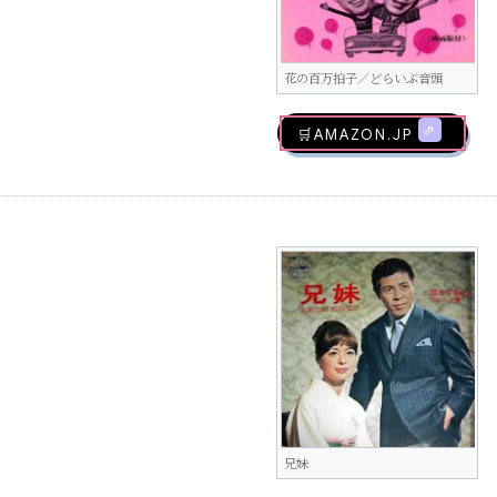
花の百万拍子／どらいぶ音頭
🛒AMAZON.jp
兄妹