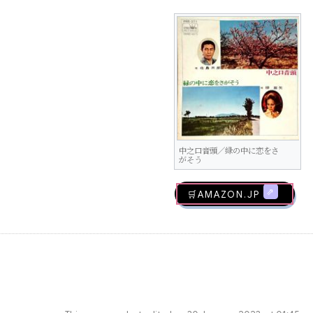
中之口音頭／緑の中に恋をさ
がそう
🛒AMAZON.jp