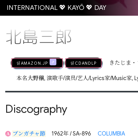
INTERNATIONAL 💖 KAYŌ 💖 DAY
北島三郎
🛒AMAZON.jp
🛒CDandLP
きたじま・
本名
大野穣
, 演歌手/演员/艺人/Lyrics家/Music家,
Discography
ブンガチャ節
1962年 / SA-896
COLUMBIA
A