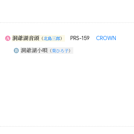
洞爺湖音頭
PRS-159
CROWN
A
（
北島三郎
）
洞爺湖小唄
B
（
葵ひろ子
）