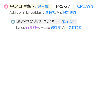
中之口音頭
PRS-271
CROWN
A
（
北島三郎
）
Additional lyrics/Music
遠藤実
, Arr.
只野通泰
緑の中に恋をさがそう
B
（
柳亜矢
）
Lyrics
白鳥園枝
, Music
遠藤実
, Arr.
只野通泰