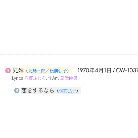
兄妹
1970年4月1日 / CW-103
A
（
北島三郎
／
松前弘子
）
Lyrics
八反ふじを
, 作Arr.
島津伸男
恋をするなら
B
（
松前弘子
）