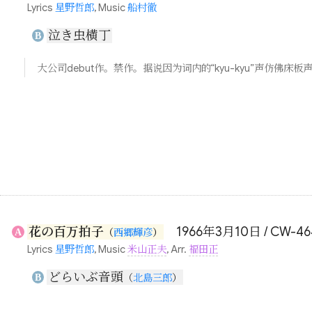
Lyrics
星野哲郎
, Music
船村徹
泣き虫横丁
B
大公司debut作。禁作。据说因为词内的“kyu-kyu”声仿
花の百万拍子
1966年3月10日 / CW-46
A
（
西郷輝彦
）
Lyrics
星野哲郎
, Music
米山正夫
, Arr.
福田正
どらいぶ音頭
B
（
北島三郎
）