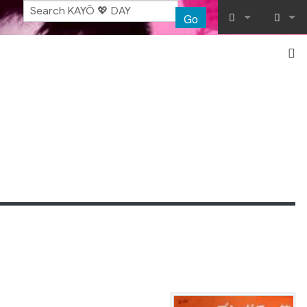
Go
What links her
Log in
Related chang
Special pages
Printable vers
Permanent lin
Page informat
Recent chang
Help