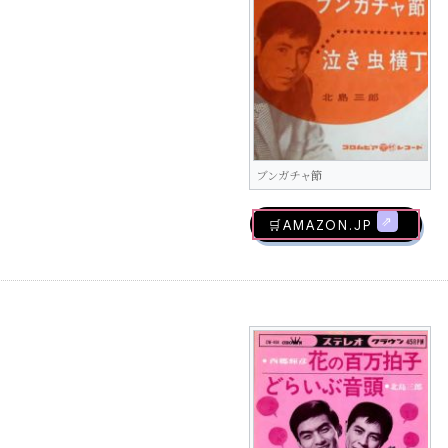
ブンガチャ節
🛒AMAZON.jp