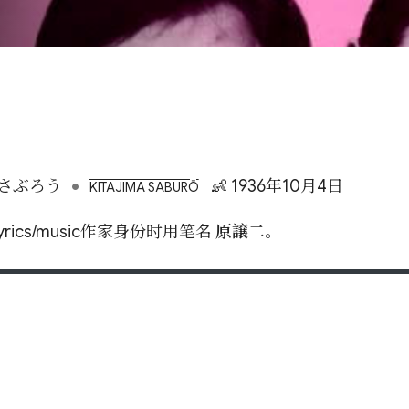
•
さぶろう
👶 1936年10月4日
KITAJIMA SABURŌ
 Lyrics/music作家身份时用笔名
原譲二
。