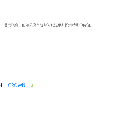
佛床板声，是为猥亵，但如果没有这句衬词这歌并没有特别的价值。
4
CROWN