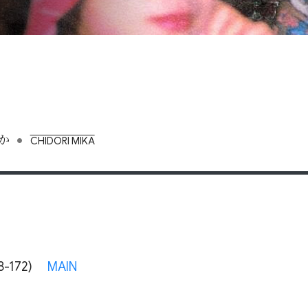
•
か
CHIDORI MIKA
8-172)
MAIN