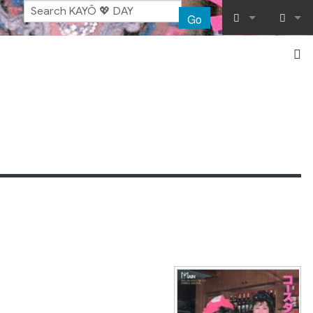
Go
What links her
Log in
Related chang
Special pages
Printable vers
Permanent lin
Page informat
Recent chang
Help