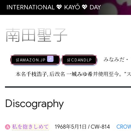
INTERNATIONAL 💖 KAYŌ 💖 DAY
南田聖子
🛒AMAZON.jp
🛒CDandLP
みなみだ・
本名
千枝浩子
, 后改名
一城みゆ希
并使用至今。“ス
Discography
私を抱きしめて
1968年5月1日 / CW-814
CRO
A