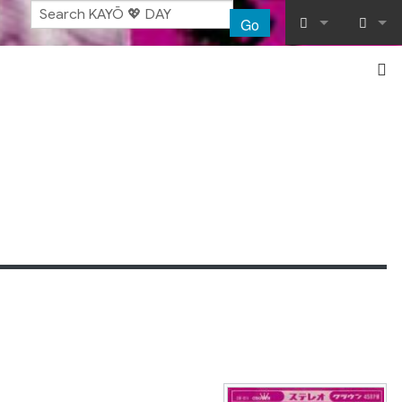
Go
What links her
Log in
Related chang
Special pages
Printable vers
Permanent lin
Page informat
Recent chang
Help