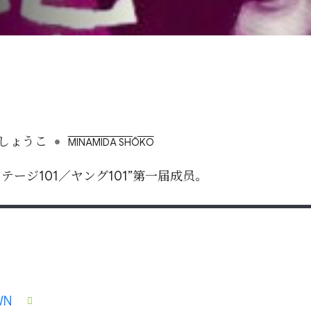
•
しょうこ
MINAMIDA SHŌKO
テージ101／ヤング101”第一届成员。
WN