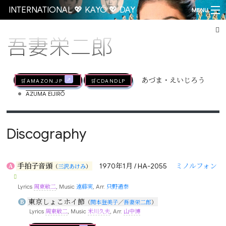
INTERNATIONAL 💖 KAYŌ 💖 DAY
MENU
吾妻栄二郎
Go
🛒AMAZON.jp
🛒CDandLP
あづま・えいじろう
•
AZUMA EIJIRŌ
Discography
手拍子音頭
1970年1月 / HA-2055
ミノルフォン
A
（
三沢あけみ
）
Lyrics
周東敬二
, Music
遠藤実
, Arr.
只野通泰
東京しょこホイ節
B
（
関本登美子
／
吾妻栄二郎
）
Lyrics
周東敬二
, Music
米川久夫
, Arr.
山中博