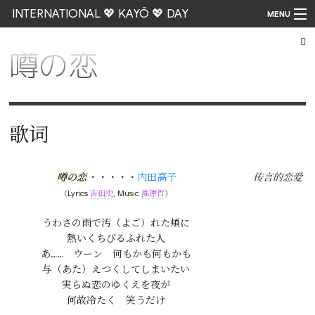
INTERNATIONAL 💖 KAYŌ 💖 DAY
MENU
噂の恋
Go
歌词
噂の恋
・・・・・
内田高子
传言的恋爱
（Lyrics
吉田史
, Music
高原哲
）
うわさの雨で汚（よご）れた頬に

熱いくちびるふれた人

あ……　ウーン　何もかも何もかも

与（あた）えつくしてしまいたい

実らぬ恋のゆくえを夜が

何故冷たく　笑うだけ
