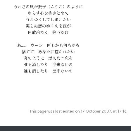
うわさの風が振子（ふりこ）のように

ゆらす心を抱きとめて

与えつくしてしまいたい

実らぬ恋のゆくえを夜が

何故冷たく　笑うだけ

あ……　ウーン　何もかも何もかも

捨てて　あなたに抱かれたい

炎のように　燃えたつ恋を

誰も消したり　出来ないの

This page was last edited on 17 October 2007, at 17:16.