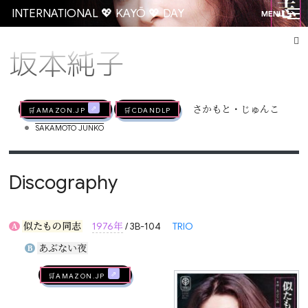
INTERNATIONAL 💖 KAYŌ 💖 DAY
MENU
坂本純子
Go
🛒AMAZON.jp
🛒CDandLP
さかもと・じゅんこ
•
SAKAMOTO JUNKO
Discography
似たもの同志
1976年
/ 3B-104
TRIO
A
あぶない夜
B
🛒AMAZON.jp