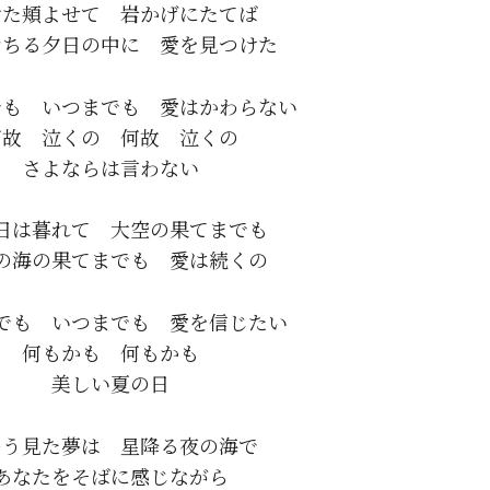
けた頬よせて　岩かげにたてば

も　いつまでも　愛はかわらない

何故　泣くの　何故　泣くの

日は暮れて　大空の果てまでも

でも　いつまでも　愛を信じたい

何もかも　何もかも

のう見た夢は　星降る夜の海で

あなたをそばに感じながら
