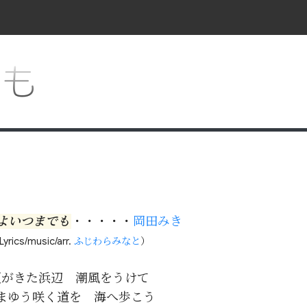
でも
よいつまでも
・・・・・
岡田みき
yrics/music/arr.
ふじわらみなと
）
夏がきた浜辺　潮風をうけて

まゆう咲く道を　海へ歩こう
