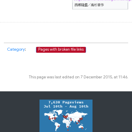
西郷隆盛／高杉晋作
Category
:
Pages with broken file links
This page was last edited on 7 December 2015, at 11:46.