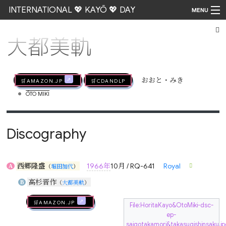
INTERNATIONAL 💖 KAYŌ 💖 DAY
MENU
大都美軌
Go
🛒AMAZON.jp
🛒CDandLP
おおと・みき
•
ŌTO MIKI
Discography
西郷隆盛
1966年
10月 / RQ-641
Royal
A
（
堀田加代
）
高杉晋作
B
（
大都美軌
）
🛒AMAZON.jp
File:HoritaKayo&OtoMiki-dsc-
ep-
saigotakamori&takasugishinsaku.jp