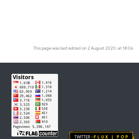
This page was last edited on 2 August 2020, at 18:06.
Twitter
FLUX | pop
→