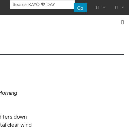
Go
What links her
Log in
Related chang
Special pages
Printable vers
Permanent lin
Morning
Page informat
Recent chang
filters down

Help
tal clear wind
