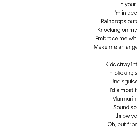
In your
I'm in de
Raindrops outs
Knocking on my
Embrace me with 
Kids stray in
Frolicking 
Undisguise
I'd almost 
Murmurin
Sound so 
I throw yo