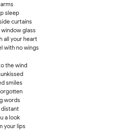
 arms

ep sleep

ide curtains

 window glass

all your heart

to the wind

sunkissed

d smiles

forgotten

g words

distant

u a look
