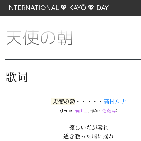
INTERNATIONAL 💖 KAYŌ 💖 DAY
天使の朝
歌词
天使の朝
・・・・・
高村ルナ
（Lyrics
横山由
, 作Arr.
佐藤博
）
優しい光が零れ

透き徹った風に揺れ
