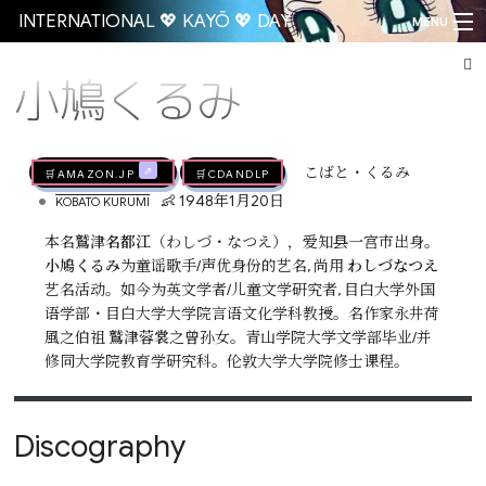
INTERNATIONAL 💖 KAYŌ 💖 DAY
MENU
小鳩くるみ
Go
🛒AMAZON.jp
🛒CDandLP
こばと・くるみ
•
👶 1948年1月20日
KOBATO KURUMI
本名
鷲津名都江
（わしづ・なつえ），爱知县一宫市出身。
小鳩くるみ
为童谣歌手/声优身份的艺名, 尚用
わしづなつえ
艺名活动。如今为英文学者/儿童文学研究者, 目白大学外国
语学部・目白大学大学院言语文化学科教授。名作家永井荷
風之伯祖
鷲津蓉裳
之曾孙女。青山学院大学文学部毕业/并
修同大学院教育学研究科。伦敦大学大学院修士课程。
Discography