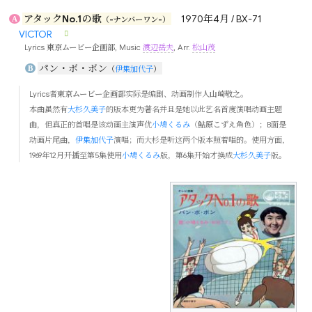
アタックNo.1の歌
1970年4月 / BX-71
A
（-ナンバーワン-）
VICTOR
Lyrics
東京ムービー企画部
, Music
渡辺岳夫
, Arr.
松山茂
パン・ボ・ボン
B
（
伊集加代子
）
Lyrics者
東京ムービー企画部
实际是编剧、动画制作人
山崎敬之
。
本曲虽然有
大杉久美子
的版本更为著名并且是她以此艺名首度演唱动画主题
曲，但真正的首唱是该动画主演声优
小鳩くるみ
（
鮎原こずえ
角色）；B面是
动画片尾曲，
伊集加代子
演唱；而大杉是听这两个版本照着唱的。使用方面，
1969年12月开播至第5集使用
小鳩くるみ
版，第6集开始才换成
大杉久美子
版。