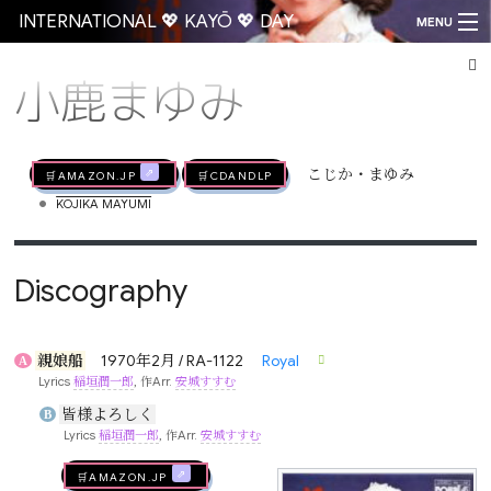
INTERNATIONAL 💖 KAYŌ 💖 DAY
MENU
小鹿まゆみ
Go
🛒AMAZON.jp
🛒CDandLP
こじか・まゆみ
•
KOJIKA MAYUMI
Discography
親娘船
1970年2月 / RA-1122
Royal
A
Lyrics
稲垣潤一郎
, 作Arr.
安城すすむ
皆様よろしく
B
Lyrics
稲垣潤一郎
, 作Arr.
安城すすむ
🛒AMAZON.jp