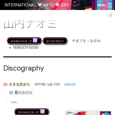
INTERNATIONAL 💖 KAYŌ 💖 DAY
MENU
山内ナオミ
Go
🛒AMAZON.jp
🛒CDandLP
やまうち・なおみ
•
YAMAUCHI NAOMI
Discography
小さな貝がら
1971年 / US-719
UNION
A
愛のかけら
B
Folk。
🛒AMAZON.jp