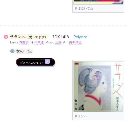
そばにいてね
サランヘ
7DX 1418
Polydor
A
（愛してます）
Lyrics
呉慶雲
, 译
申東運
, Music
辺赫
, Arr.
南郷達也
女の一生
B
🛒AMAZON.jp
サランヘ