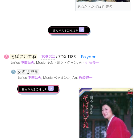
あなた・たずねて 签名
🛒AMAZON.jp
そばにいてね
1982年
/ 7DX 1183
Polydor
A
Lyrics
中田昌秀
, Music
キム・ヨン・グヮン
, Arr.
近藤俊一
女のさだめ
B
Lyrics
中田昌秀
, Music
ペッヨンホ
, Arr.
近藤俊一
🛒AMAZON.jp