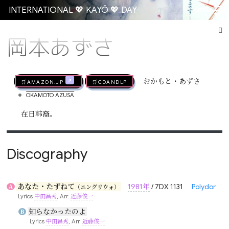
INTERNATIONAL 💖 KAYŌ 💖 DAY
MENU
岡本あずさ
Go
🛒AMAZON.jp
🛒CDandLP
おかもと・あずさ
•
OKAMOTO AZUSA
在日韩裔。
Discography
あなた・たずねて
1981年
/ 7DX 1131
Polydor
A
（ニングリウォ）
Lyrics
中田昌秀
, Arr.
近藤俊一
知らなかったのよ
B
Lyrics
中田昌秀
, Arr.
近藤俊一