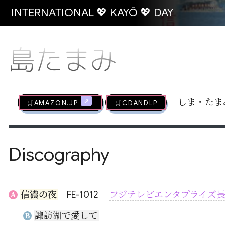
INTERNATIONAL 💖 KAYŌ 💖 DAY
島たまみ
🛒AMAZON.jp
🛒CDandLP
しま・たま
Discography
信濃の夜
FE-1012
フジテレビエンタプライズ
A
諏訪湖で愛して
B