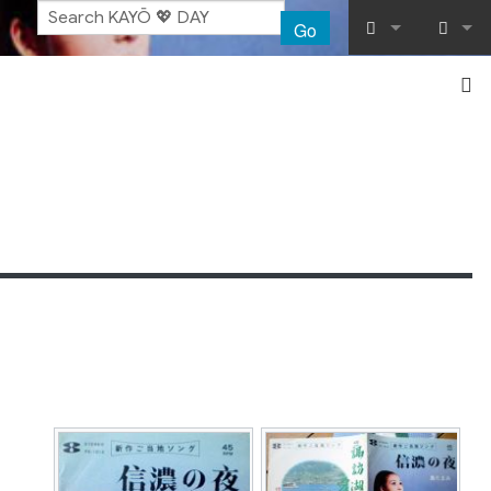
Go
What links her
Log in
Related chang
Special pages
Printable vers
Permanent lin
Page informat
Recent chang
Help