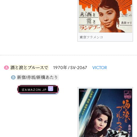
東京フラメンコ
酒と涙とブルースで
1970年 / SV-2067
VICTOR
A
新宿/赤坂/新橋あたり
B
🛒AMAZON.jp