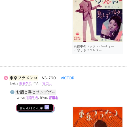
真夜中のロック・パーティー
／悲しきラブレター
東京フラメンコ
VS-790
VICTOR
A
Lyrics
佐伯孝夫
, 作Arr.
吉田正
お酒と霧とランデブー
B
Lyrics
佐伯孝夫
, 作Arr.
吉田正
🛒AMAZON.jp