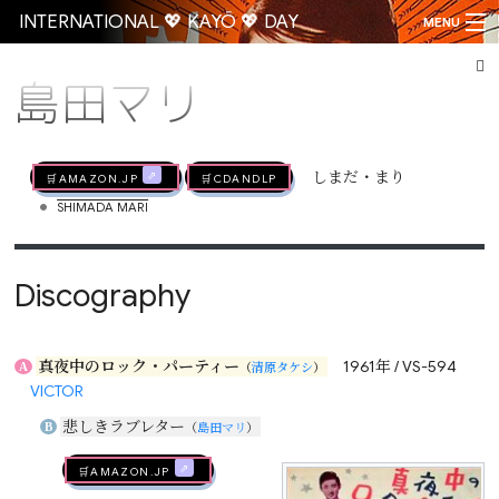
INTERNATIONAL 💖 KAYŌ 💖 DAY
MENU
島田マリ
Go
🛒AMAZON.jp
🛒CDandLP
しまだ・まり
•
SHIMADA MARI
Discography
真夜中のロック・パーティー
1961年 / VS-594
A
（
清原タケシ
）
VICTOR
悲しきラブレター
B
（
島田マリ
）
🛒AMAZON.jp