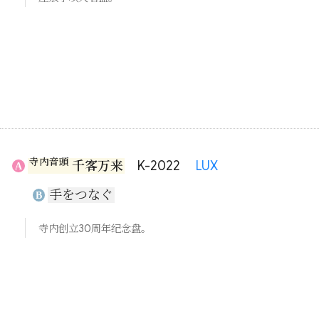
寺内音頭
千客万来
K-2022
LUX
A
手をつなぐ
B
寺内创立30周年纪念盘。