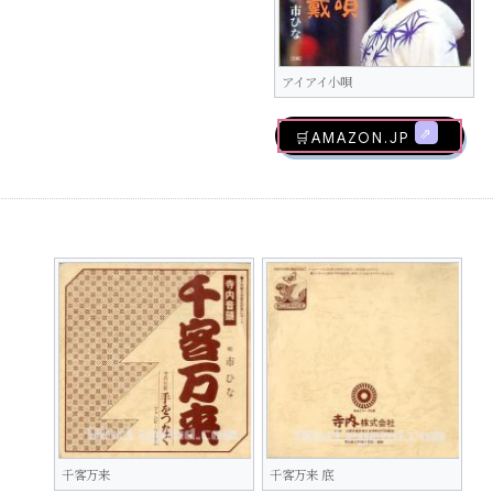
アイアイ小唄
🛒AMAZON.jp
千客万来
千客万来 底