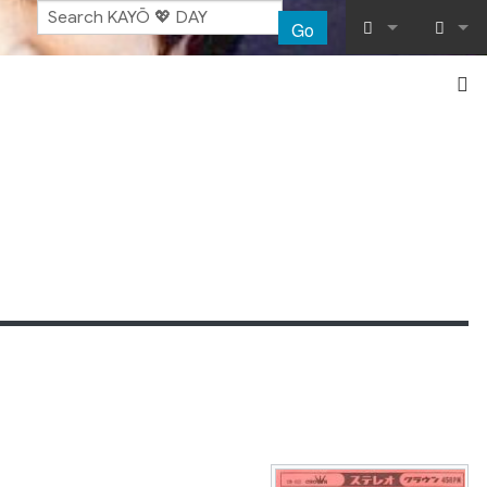
Go
What links her
Log in
Related chang
Special pages
Printable vers
Permanent lin
Page informat
Recent chang
Help