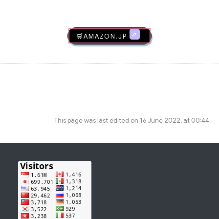
🛒AMAZON.jp
This page was last edited on 16 June 2022, at 00:44.