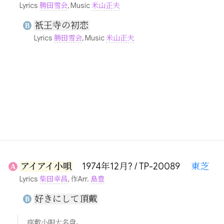
Lyrics
勝田雪会
, Music
米山正夫
祇王寺の初恋
B
Lyrics
勝田雪会
, Music
米山正夫
アイアイ小唄
1974年12月? / TP-20089
東芝
A
Lyrics
柴田幸昌
, 作Arr.
島豊
好きにして頂戴
B
座敷小唄大名盘。