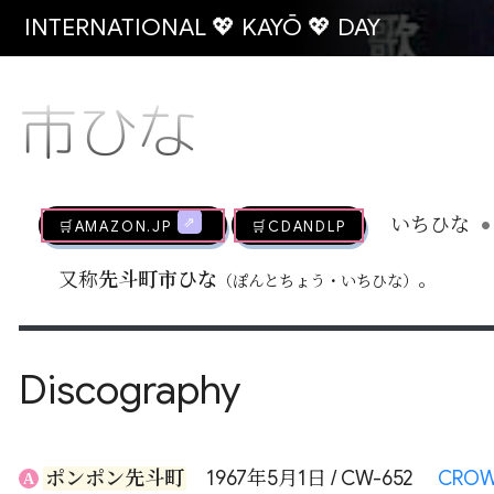
INTERNATIONAL 💖 KAYŌ 💖 DAY
市ひな
•
🛒AMAZON.jp
🛒CDandLP
いちひな
又称
先斗町市ひな
。
（ぽんとちょう・いちひな）
Discography
ポンポン先斗町
1967年5月1日 / CW-652
CRO
A