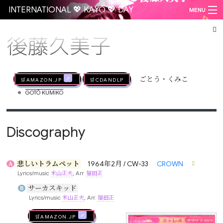
INTERNATIONAL 💖 KAYŌ 💖 DAY
MENU
後藤久美子
Go
🛒AMAZON.jp
🛒CDandLP
ごとう・くみこ
•
GOTŌ KUMIKO
Discography
悲しいトラムペット
1964年2月 / CW-33
CROWN
A
Lyrics/music
米山正夫
, Arr.
福田正
サーカスキッド
B
Lyrics/music
米山正夫
, Arr.
福田正
🛒AMAZON.jp