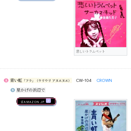
悲しいトラムペット
青い虹
CW-104
CROWN
A
「フラ」（ウリウリ アヌエヌエ）
星かげの浜辺で
B
🛒AMAZON.jp