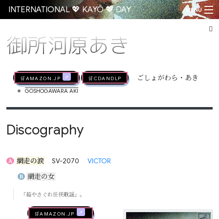
INTERNATIONAL 💖 KAYŌ 💖 DAY
MENU
御所河原あき
Go
🛒AMAZON.jp
🛒CDandLP
ごしょがわら・あき
•
GOSHOGAWARA AKI
Discography
網走の涙
SV-2070
VICTOR
A
網走の女
B
「超やさぐれ任侠歌謡」。
🛒AMAZON.jp