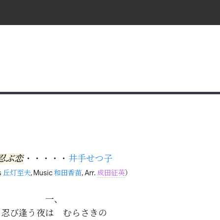
忍ぶ恋
・・・・・
井手せつ子
s
丘灯至夫
, Music
和田香苗
, Arr.
成田征英
）
一、

忍び逢う夜は　むらさきの
