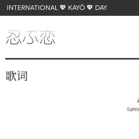
INTERNATIONAL 💖 KAYŌ 💖 DAY
忍ぶ恋
歌词
（Lyric