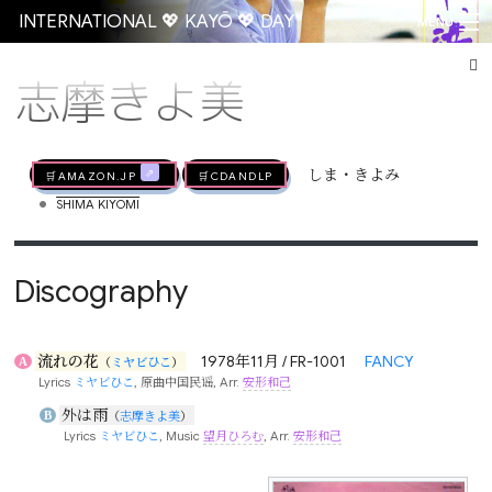
INTERNATIONAL 💖 KAYŌ 💖 DAY
MENU
志摩きよ美
Go
🛒AMAZON.jp
🛒CDandLP
しま・きよみ
•
SHIMA KIYOMI
Discography
流れの花
1978年11月 / FR-1001
FANCY
A
（
ミヤビひこ
）
Lyrics
ミヤビひこ
, 原曲中国民谣, Arr.
安形和己
外は雨
B
（
志摩きよ美
）
Lyrics
ミヤビひこ
, Music
望月ひろむ
, Arr.
安形和己