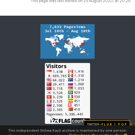
This page was last edited on 25 August 2020, at 20:26.
Twitter
FLUX | pop
→
This independent Shōwa Kayō archive is maintained by one person.