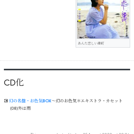
あんた恋しい港町
CD化
💽
幻の名盤・お色気BOX
～幻のお色気＊エキストラ・カセット
(08)外は雨