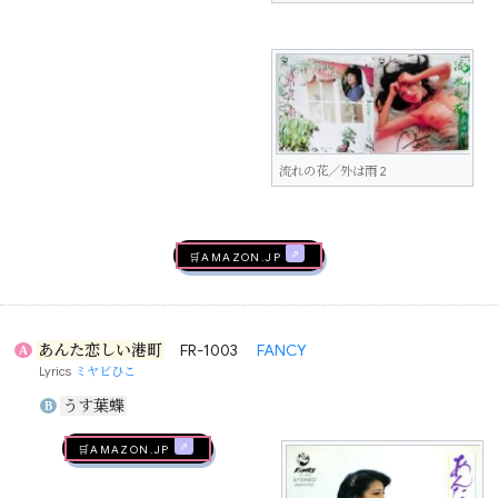
流れの花／外は雨 2
🛒AMAZON.jp
あんた恋しい港町
FR-1003
FANCY
A
Lyrics
ミヤビひこ
うす葉蝶
B
🛒AMAZON.jp