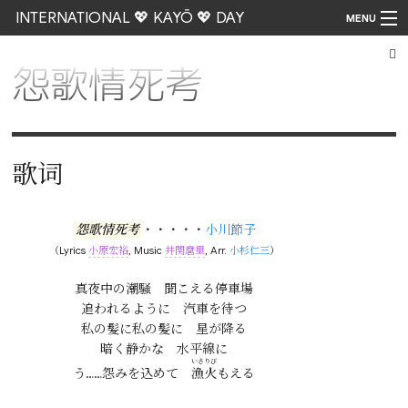
INTERNATIONAL 💖 KAYŌ 💖 DAY
MENU
怨歌情死考
Go
歌词
怨歌情死考
・・・・・
小川節子
（Lyrics
小原宏裕
, Music
井関麿里
, Arr.
小杉仁三
）
真夜中の潮騒　聞こえる停車場

追われるように　汽車を待つ

私の髪に私の髪に　星が降る

暗く静かな　水平線に

いさりび
う……怨みを込めて　
漁火