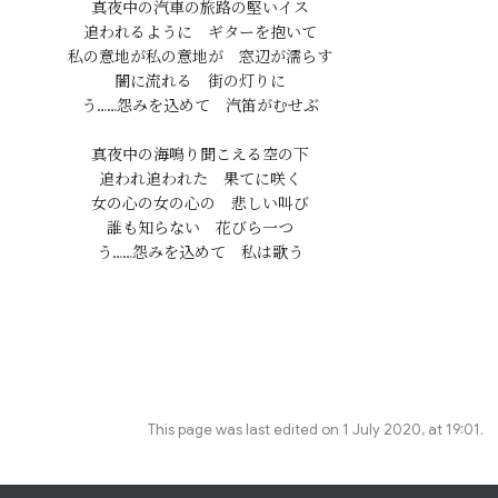
真夜中の汽車の旅路の堅いイス

追われるように　ギターを抱いて

私の意地が私の意地が　窓辺が濡らす

闇に流れる　街の灯りに

真夜中の海鳴り聞こえる空の下

追われ追われた　果てに咲く

女の心の女の心の　悲しい叫び

誰も知らない　花びら一つ

This page was last edited on 1 July 2020, at 19:01.