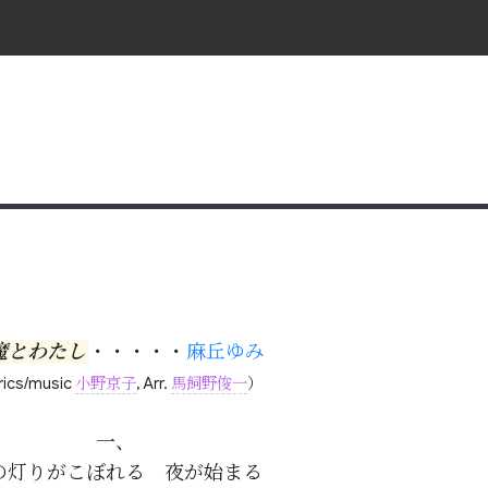
魔とわたし
・・・・・
麻丘ゆみ
rics/music
小野京子
, Arr.
馬飼野俊一
）
一、

の灯りがこぼれる　夜が始まる
