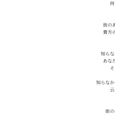
何
街の
貴方
知らな
あな
そ
知らなか
云
街の