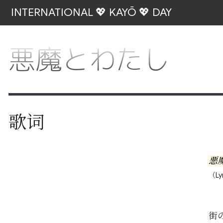
INTERNATIONAL 💖 KAYŌ 💖 DAY
悪魔とわたし
歌词
悪
（Ly
街