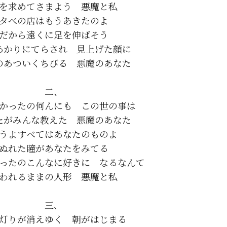
を求めてさまよう　悪魔と私

タべの店はもうあきたのよ

だから遠くに足を伸ばそう

あかりにてらされ　見上げた顔に

のあついくちびる　悪魔のあなた

二、

かったの何んにも　この世の事は

たがみんな教えた　悪魔のあなた

うよすべてはあなたのものよ

ぬれた瞳があなたをみてる

ったのこんなに好きに　なるなんて

われるままの人形　悪魔と私

三、

灯りが消えゆく　朝がはじまる
