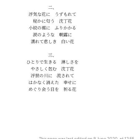
二、

浮気な花に　うずもれて

秘かに匂う　沈丁花

小紋の裾に　ふりかかる

涙のような　朝露に

三、

ひとりで生きる　淋しさを

やさしく包む　沈丁花

浮世の川に　流されて

はかなく消えた　幸せに

This page was last edited on 9 June 2020, at 12:55.