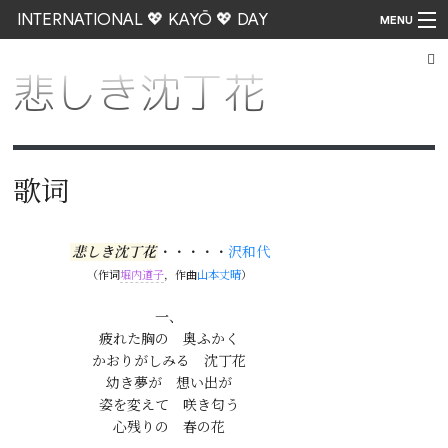
INTERNATIONAL 💖 KAYŌ 💖 DAY
MENU
悲しき沈丁花
Go
歌词
悲しき沈丁花
・・・・・
沢和代
（作词
堀内道子
，作曲
山本丈晴
）
一、

疲れた胸の　奥ふかく

かおりがしみる　沈丁花

幼き夢が　想い出が

姿を変えて　咲き匂う
