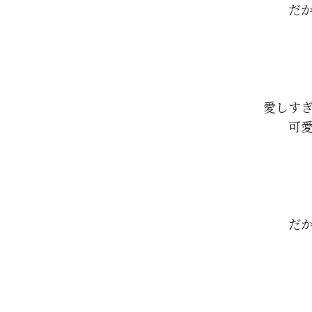
だ
愛しすぎ
可
だ