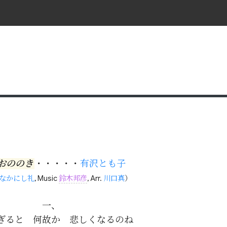
おののき
・・・・・
有沢とも子
なかにし礼
, Music
鈴木邦彦
, Arr.
川口真
）
一、

ぎると　何故か　悲しくなるのね
