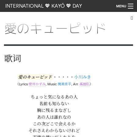
INTERNATIONAL 💖 KAYŌ 💖 DAY
MENU
愛のキューピッド
Go
歌词
愛のキューピッド
・・・・・
小川みき
（Lyrics
安井かずみ
, Music
筒美京平
, Arr.
高田弘
）
ちょっと気になるあの人

名前も知らない

胸に残るまなざし

あの人は誰れなの

この次どこで会えるか

それさえわからないけれど
