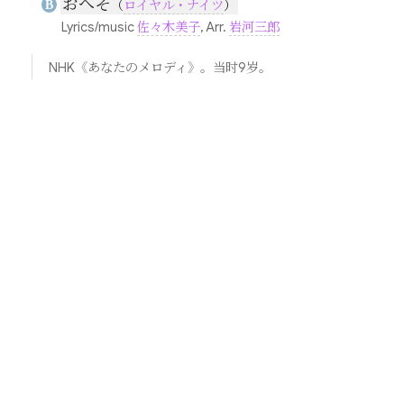
おへそ
B
（
ロイヤル・ナイツ
）
Lyrics/music
佐々木美子
, Arr.
岩河三郎
NHK《あなたのメロディ》。当时9岁。