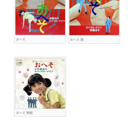
おへそ
おへそ 底
おへそ 别版