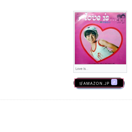
Love Is...
🛒AMAZON.jp