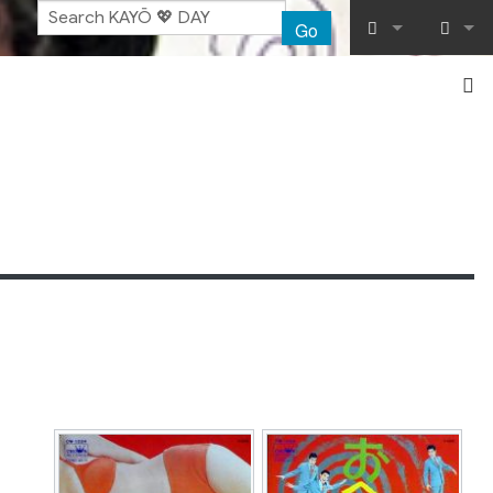
Go
What links her
Log in
Related chang
Special pages
Printable vers
Permanent lin
Page informat
Recent chang
Help