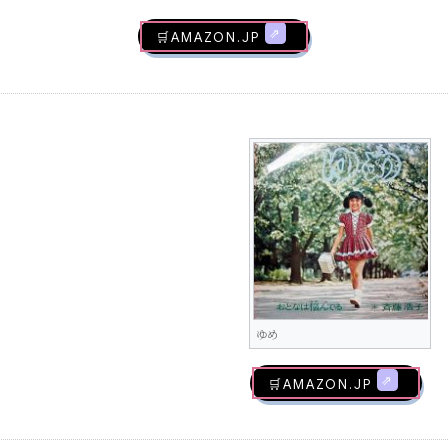
🛒AMAZON.jp
ゆめ
🛒AMAZON.jp