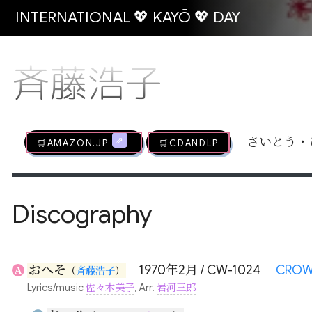
INTERNATIONAL 💖 KAYŌ 💖 DAY
斉藤浩子
🛒AMAZON.jp
🛒CDandLP
さいとう・
Discography
おへそ
1970年2月 / CW-1024
CRO
A
（
斉藤浩子
）
Lyrics/music
佐々木美子
, Arr.
岩河三郎