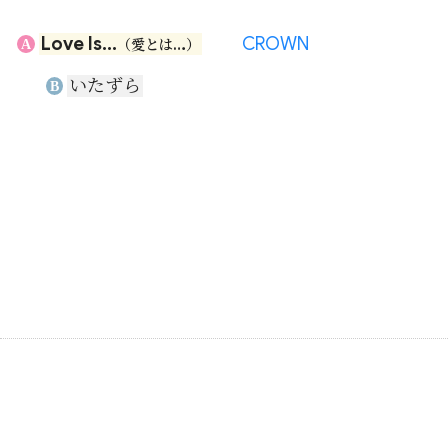
Love Is...
CROWN
A
（愛とは…）
いたずら
B