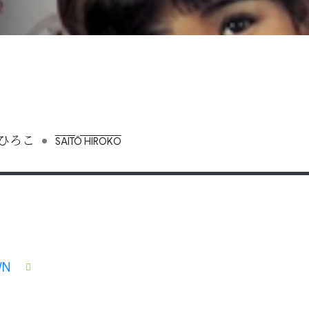
•
ひろこ
SAITŌ HIROKO
WN