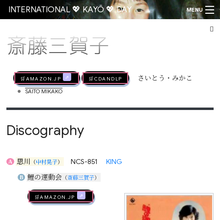
INTERNATIONAL 💖 KAYŌ 💖 DAY
MENU
斎藤三賀子
Go
🛒AMAZON.jp
🛒CDandLP
さいとう・みかこ
•
SAITO MIKAKO
Discography
思川
NCS-851
KING
A
（
中村晃子
）
鯉の運動会
B
（
斎藤三賀子
）
🛒AMAZON.jp