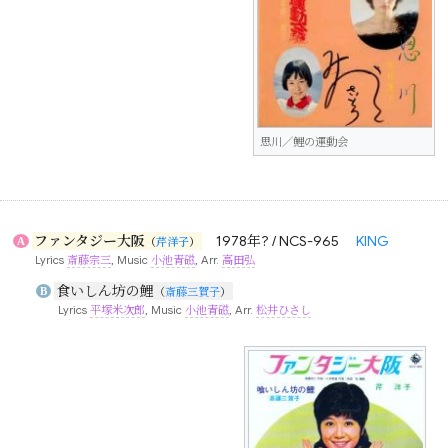
思川／鯉の運動会
ファンタジー大阪
1978年? / NCS-965
KING
A
（
芹洋子
）
Lyrics
斎藤宗三
, Music
小池青磁
, Arr.
高田弘
食いしん坊の鯉
B
（
斎藤三賀子
）
Lyrics
平塚米次郎
, Music
小池青磁
, Arr.
松井ひさし