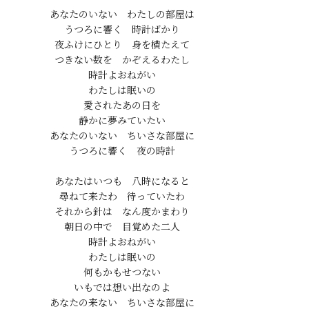
あなたのいない　わたしの部屋は

うつろに響く　時計ばかり

夜ふけにひとり　身を横たえて

つきない数を　かぞえるわたし

時計よおねがい

わたしは眠いの

愛されたあの日を

静かに夢みていたい

あなたのいない　ちいさな部屋に

うつろに響く　夜の時計

あなたはいつも　八時になると

尋ねて来たわ　待っていたわ

それから針は　なん度かまわり

朝日の中で　目覚めた二人

時計よおねがい

わたしは眠いの

何もかもせつない

いもでは想い出なのよ

あなたの来ない　ちいさな部屋に
