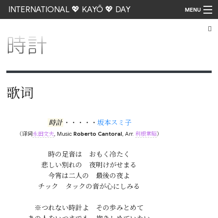
INTERNATIONAL 💖 KAYŌ 💖 DAY
MENU
時計
Go
歌词
時計
・・・・・
坂本スミ子
（译词
永田文夫
, Music
Roberto Cantoral
, Arr.
利根常昭
）
時の足音は　おもく冷たく

悲しい別れの　夜明けがせまる

今宵は二人の　最後の夜よ

チック　タックの音が心にしみる

※つれない時計よ　その歩みとめて
