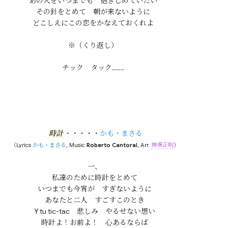
あの人をいつまでも　抱きしめていたい

その針をとめて　朝が来ないように

どこしえにこの恋をかなえておくれよ

※（くり返し）

時計
・・・・・
かも・まさる
（Lyrics
かも・まさる
, Music
Roberto Cantoral
, Arr.
神保正明
）
一、

私達のために時計をとめて

いつまでも今宵が　すぎないように

あなたと二人　すごすこのとき

Y tu tic-tac　悲しみ　やるせない想い

時計よ！お前よ！　心あるならば
