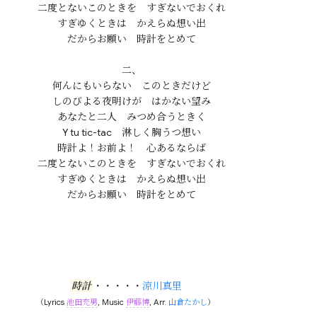
二度とないこのときを　すぎないでおくれ

すぎゆくときは　かえらぬ想い出

だからお願い　時計をとめて

二、

何んにもいらない　このときだけど

しのびよる夜明けが　はかない望み

あなたと二人　みつめ合うときく

Y tu tic-tac　淋しく胸うつ想い

時計よ！お前よ！　心あるならば

二度とないこのときを　すぎないでおくれ

すぎゆくときは　かえらぬ想い出

時計
・・・・・
涼川真里
（Lyrics
池田充男
, Music
伊藤博
, Arr.
山倉たかし
）