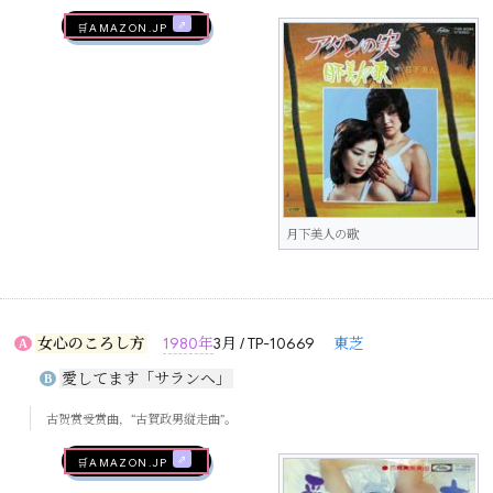
🛒AMAZON.jp
月下美人の歌
女心のころし方
1980年
3月 / TP-10669
東芝
A
愛してます「サランヘ」
B
古贺赏受赏曲，“古賀政男縦走曲”。
🛒AMAZON.jp