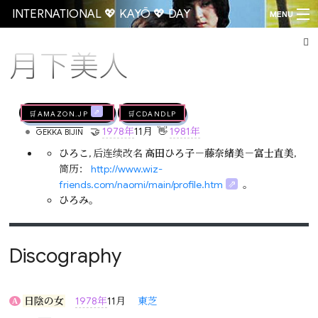
INTERNATIONAL 💖 KAYŌ 💖 DAY
MENU
月下美人
Go
🛒AMAZON.jp
🛒CDandLP
•
🤝
1978年
11月
👋
1981年
GEKKA BIJIN
ひろこ
, 后连续改名
高田ひろ子
－
藤奈緒美
－
富士直美
,
简历：
http://www.wiz-
friends.com/naomi/main/profile.htm
。
ひろみ
。
Discography
日陰の女
1978年
11月
東芝
A