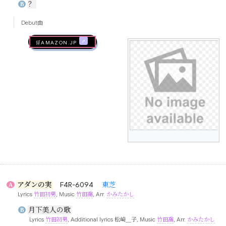
？
B
Debut曲
🛒AMAZON.jp
アダンの実
F4R-6094
東芝
A
Lyrics
竹田初男
, Music
竹田喬
, Arr.
かみたかし
月下美人の歌
B
Lyrics
竹田初男
, Additional lyrics
松崎＿子
, Music
竹田喬
, Arr.
かみたかし