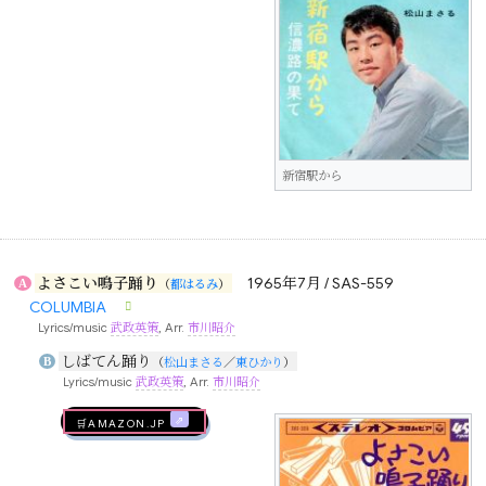
新宿駅から
よさこい鳴子踊り
1965年7月 / SAS-559
A
（
都はるみ
）
COLUMBIA
Lyrics/music
武政英策
, Arr.
市川昭介
しばてん踊り
B
（
松山まさる
／
東ひかり
）
Lyrics/music
武政英策
, Arr.
市川昭介
🛒AMAZON.jp