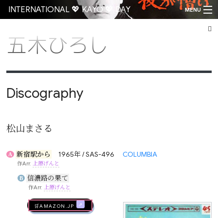
INTERNATIONAL 💖 KAYŌ 💖 DAY
MENU
五木ひろし
Go
Discography
松山まさる
新宿駅から
1965年 / SAS-496
COLUMBIA
A
作Arr.
上原げんと
信濃路の果て
B
作Arr.
上原げんと
🛒AMAZON.jp