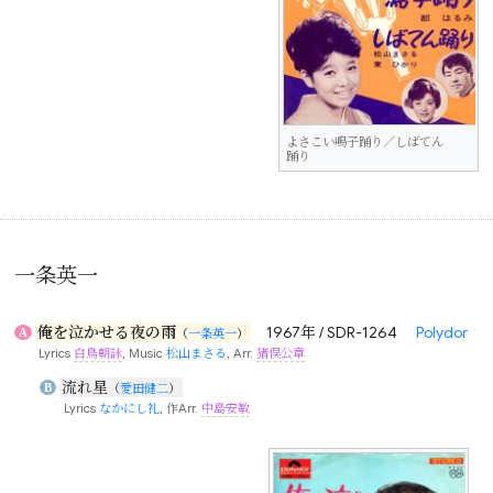
よさこい鳴子踊り／しばてん
踊り
一条英一
俺を泣かせる夜の雨
1967年 / SDR-1264
Polydor
A
（
一条英一
）
Lyrics
白鳥朝詠
, Music
松山まさる
, Arr.
猪俣公章
流れ星
B
（
愛田健二
）
Lyrics
なかにし礼
, 作Arr.
中島安敏