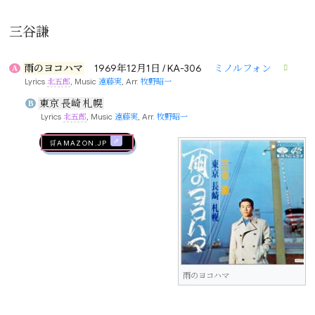
三谷謙
雨のヨコハマ
1969年12月1日 / KA-306
ミノルフォン
A
Lyrics
北五郎
, Music
遠藤実
, Arr.
牧野昭一
東京 長崎 札幌
B
Lyrics
北五郎
, Music
遠藤実
, Arr.
牧野昭一
🛒AMAZON.jp
雨のヨコハマ