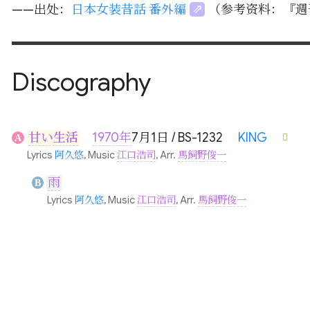
——出处：
日本女装昔話 番外編
（参考资料：『週刊
Discography
甘い生活
1970年
7月1日 / BS-1232
KING
A
Lyrics
阿久悠
, Music
江口浩司
, Arr.
馬飼野俊一
雨
B
Lyrics
阿久悠
, Music
江口浩司
, Arr.
馬飼野俊一