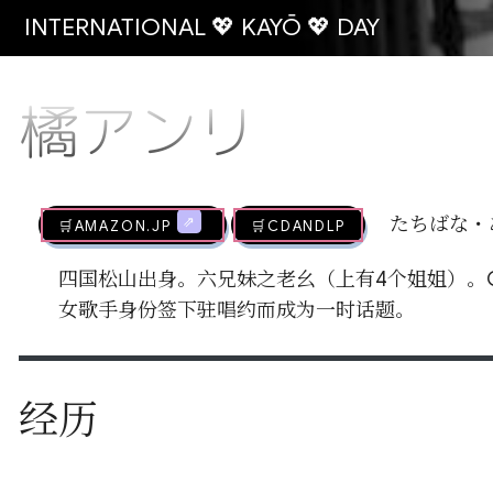
INTERNATIONAL 💖 KAYŌ 💖 DAY
橘アンリ
🛒AMAZON.jp
🛒CDandLP
たちばな・
四国松山出身。六兄妹之老幺（上有4个姐姐）。G
女歌手身份签下驻唱约而成为一时话题。
经历