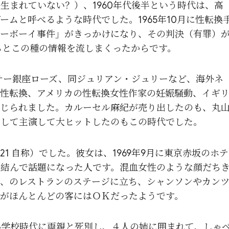
生まれていない？）、1960年代後半という時代は、高
ムと呼べるような時代でした。1965年10月に性転換
ルーボーイ事件」がきっかけになり、その判決（有罪）
らとこの種の情報を流しまくったからです。
サー銀座ローズ、同ジュリアン・ジュリーなど、海外ネ
性転換、アメリカの性転換女性作家の妊娠騒動、イギ
報じられました。カルーセル麻紀が売り出したのも、丸
として主演して大ヒットしたのもこの時代でした。
 自称）でした。彼女は、1969年9月に東京赤坂のホテ
を結んで話題になった人です。混血女性のような顔だち
、のレストランのステージに立ち、シャンソンやカン
がほんとんどの客にはＯＫだったようです。
学校時代に両親と死別し、４人の姉に囲まれて、しゃべ