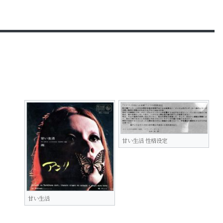
甘い生活 性格设定
甘い生活