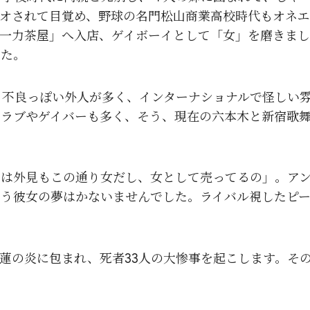
オされて目覚め、野球の名門松山商業高校時代もオネ
一力茶屋」へ入店、ゲイボーイとして「女」を磨きま
した。
っと不良っぽい外人が多く、インターナショナルで怪しい
クラブやゲイバーも多く、そう、現在の六本木と新宿歌
は外見もこの通り女だし、女として売ってるの」。ア
いう彼女の夢はかないませんでした。ライバル視したピ
紅蓮の炎に包まれ、死者33人の大惨事を起こします。そ