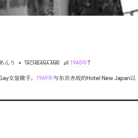
•
あんり
👶
1948年
?
TACHIBANA ANRI
ay女装歌手。
1969年
与东京赤坂的Hotel New Japan以