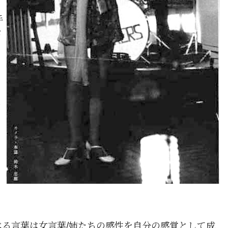
手
が
リ
山
き
ツ
る言葉は女言葉/姉たちの感性を自分の感覚として成