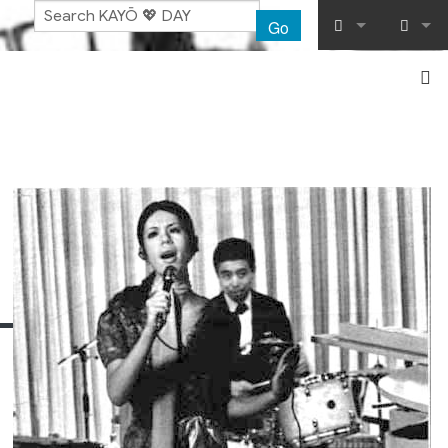
Go
What links her
Log in
Related chang
Special pages
Printable vers
Permanent lin
Page informat
Recent chang
Help