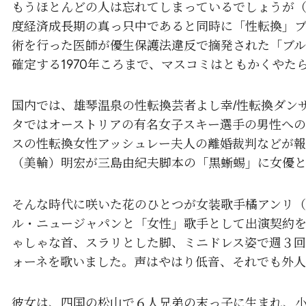
もうほとんどの人は忘れてしまっているでしょうが（
度経済成長期の真っ只中であると同時に「性転換」ブー
術を行った医師が優生保護法違反で摘発された「ブ
確定する1970年ころまで、マスコミはともかくやた
国内では、雄琴温泉の性転換芸者よし幸/性転換ダン
タではオーストリアの有名女子スキー選手の男性への
スの性転換女性アッシュレー夫人の離婚裁判などが
（美輪）明宏が三島由紀夫脚本の「黒蜥蜴」に女優
そんな時代に咲いた花のひとつが女装歌手橘アンリ（21
ル・ニュージャパンと「女性」歌手として出演契約
ゃしゃな首、スラリとした脚、ミニドレス姿で週３回
ォーネを歌いました。声はやはり低音、それでも外人
彼女は、四国の松山で６人兄弟の末っ子に生まれ、小