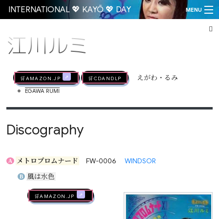
INTERNATIONAL 💖 KAYŌ 💖 DAY
MENU
江川ルミ
Go
🛒AMAZON.jp
🛒CDandLP
えがわ・るみ
•
EGAWA RUMI
Discography
メトロプロムナード
FW-0006
WINDSOR
A
風は水色
B
🛒AMAZON.jp