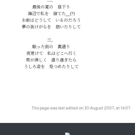
二、

最後の夏の　昼下り

海辺で私を　捨てた__(?)

お前はどうして　いるのだろう

夢の抜けがらを　抱いたりして

三、

眠った街の　裏通り

夜更けて　私はどこへ行く

男が淋しく　通り過ぎたら

This page was last edited on 30 August 2007, at 16:07.