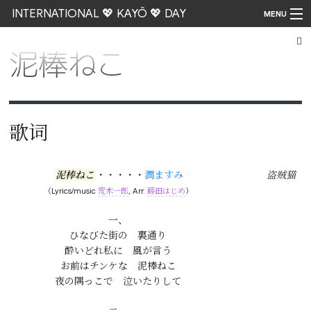
INTERNATIONAL 💖 KAYŌ 💖 DAY
MENU
泥棒ねこ
Go
歌词
泥棒ねこ
・・・・・
潤ますみ
盗贼猫
（Lyrics/music
荒木一郎
, Arr.
藤田はじめ
）
一、

ひなびた街の　裏通り

酔いどれ私に　風が言う

お前はチンケな　泥棒ねこ

夜の隅っこで　泣いたりして
