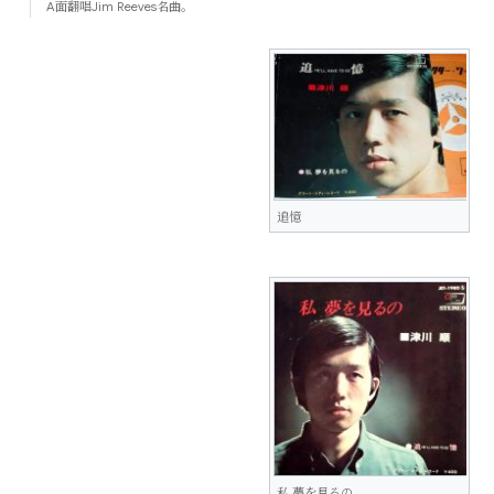
A面翻唱Jim Reeves名曲。
追憶
私 夢を見るの