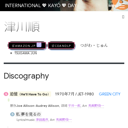
INTERNATIONAL 💖 KAYŌ 💖 DAY
MENU
津川順
Go
🛒AMAZON.jp
🛒CDandLP
つがわ・じゅん
•
TSUGAWA JUN
Discography
追憶
1970年7月 / JET-1980
GREEN CITY
A
（He'll Have To Go）
原作
Joe Allison
-
Audrey Allison
, 译词
平井一郎
, Arr.
馬飼野俊一
私 夢を見るの
B
Lyrics/music
津田義彦
, Arr.
馬飼野俊一