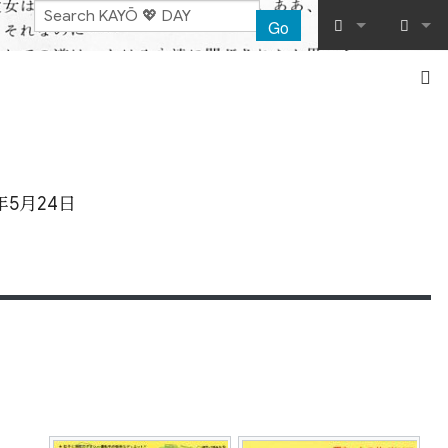
Go
What links her
Log in
Related chang
Special pages
2年5月24日
Printable vers
。
Permanent lin
Page informat
Recent chang
Help