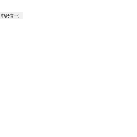
（
中沢信一
）