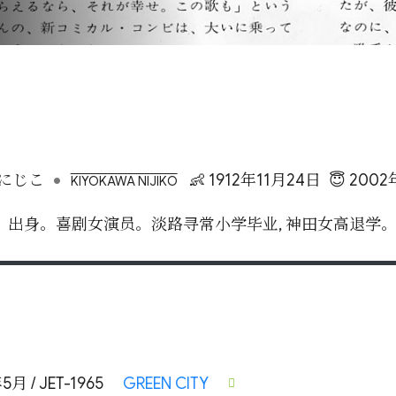
•
にじこ
👶 1912年11月24日
😇 200
KIYOKAWA NIJIKO
）出身。喜剧女演员。淡路寻常小学毕业, 神田女高退学
5月 / JET-1965
GREEN CITY