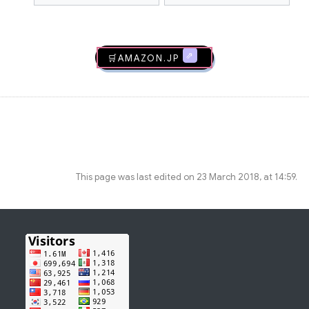
🛒AMAZON.jp
This page was last edited on 23 March 2018, at 14:59.