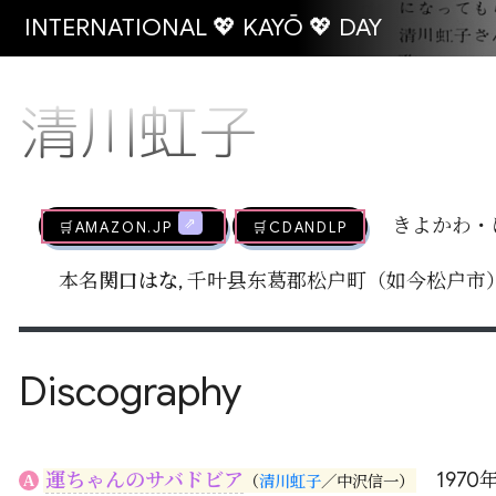
INTERNATIONAL 💖 KAYŌ 💖 DAY
清川虹子
🛒AMAZON.jp
🛒CDandLP
きよかわ・
本名
関口はな
, 千叶县东葛郡松户町（如今松户市
Discography
運ちゃんのサバドビア
1970年
A
（
清川虹子
／
中沢信一
）