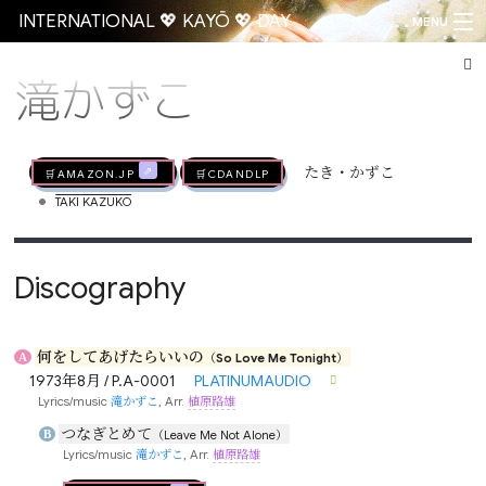
INTERNATIONAL 💖 KAYŌ 💖 DAY
MENU
滝かずこ
Go
🛒AMAZON.jp
🛒CDandLP
たき・かずこ
•
TAKI KAZUKO
Discography
何をしてあげたらいいの
A
（So Love Me Tonight）
1973年8月 / P.A-0001
PLATINUMAUDIO
Lyrics/music
滝かずこ
, Arr.
植原路雄
つなぎとめて
B
（Leave Me Not Alone）
Lyrics/music
滝かずこ
, Arr.
植原路雄