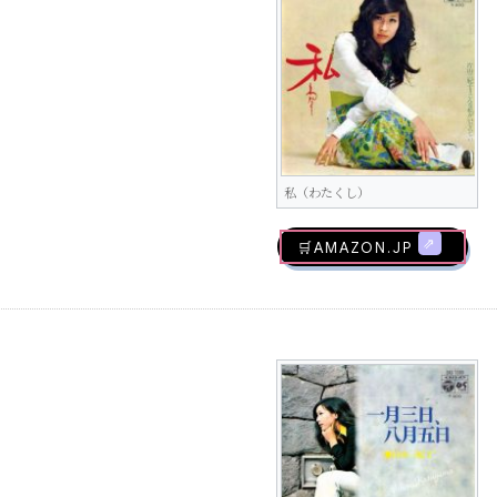
私（わたくし）
🛒AMAZON.jp