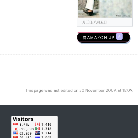
一月三日/八月五日
🛒AMAZON.jp
This page was last edited on 30 November 2009, at 15:09.