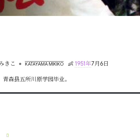
•
みきこ
👶
1951年
7月6日
KATAYAMA MIKIKO
身。青森县五所川原学园毕业。