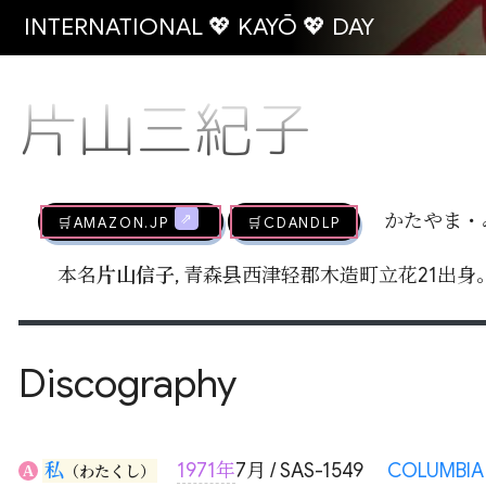
INTERNATIONAL 💖 KAYŌ 💖 DAY
片山三紀子
🛒AMAZON.jp
🛒CDandLP
かたやま・
本名
片山信子
, 青森县西津轻郡木造町立花21出
Discography
私
1971年
7月 / SAS-1549
COLUMBIA
A
（わたくし）