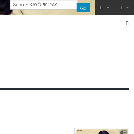
Go
What links her
Log in
Related chang
Special pages
Printable vers
Permanent lin
Page informat
Recent chang
Help