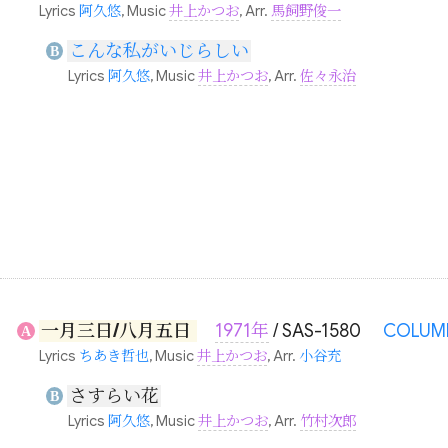
Lyrics
阿久悠
, Music
井上かつお
, Arr.
馬飼野俊一
こんな私がいじらしい
B
Lyrics
阿久悠
, Music
井上かつお
, Arr.
佐々永治
一月三日/八月五日
1971年
/ SAS-1580
COLUM
A
Lyrics
ちあき哲也
, Music
井上かつお
, Arr.
小谷充
さすらい花
B
Lyrics
阿久悠
, Music
井上かつお
, Arr.
竹村次郎